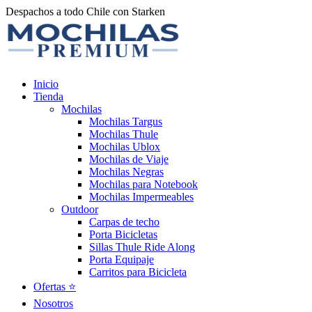
Despachos a todo Chile con Starken
Inicio
Tienda
Mochilas
Mochilas Targus
Mochilas Thule
Mochilas Ublox
Mochilas de Viaje
Mochilas Negras
Mochilas para Notebook
Mochilas Impermeables
Outdoor
Carpas de techo
Porta Bicicletas
Sillas Thule Ride Along
Porta Equipaje
Carritos para Bicicleta
Ofertas ⭐️
Nosotros