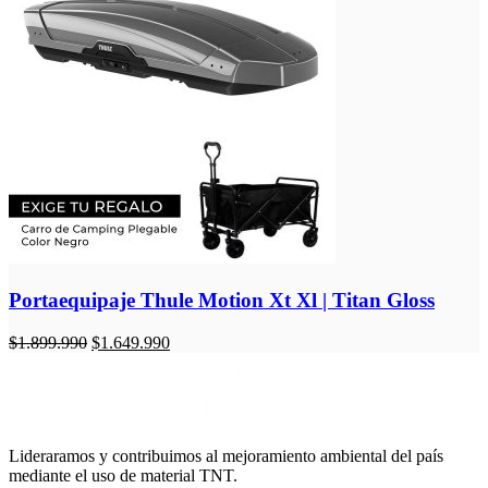
Portaequipaje Thule Motion Xt Xl | Titan Gloss
El
El
$
1.899.990
$
1.649.990
precio
precio
original
actual
era:
es:
$1.899.990.
$1.649.990.
Lideraramos y contribuimos al mejoramiento ambiental del país
mediante el uso de material TNT.