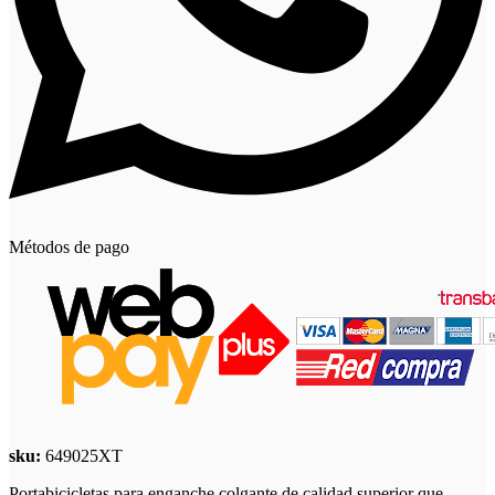
Métodos de pago
sku:
649025XT
Portabicicletas para enganche colgante de calidad superior que