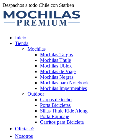
Despachos a todo Chile con Starken
Inicio
Tienda
Mochilas
Mochilas Targus
Mochilas Thule
Mochilas Ublox
Mochilas de Viaje
Mochilas Negras
Mochilas para Notebook
Mochilas Impermeables
Outdoor
Carpas de techo
Porta Bicicletas
Sillas Thule Ride Along
Porta Equipaje
Carritos para Bicicleta
Ofertas ⭐️
Nosotros