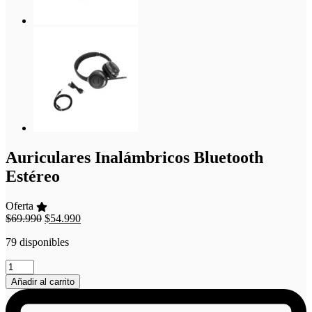
Auriculares Inalámbricos Bluetooth
Estéreo
Oferta
El
El
$
69.990
$
54.990
precio
precio
79 disponibles
original
actual
era:
es:
Auriculares
$69.990.
$54.990.
Inalámbricos
Añadir al carrito
Bluetooth
Estéreo