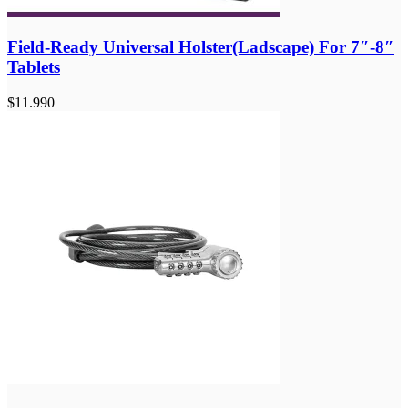
Field-Ready Universal Holster(Ladscape) For 7″-8″
Tablets
$
11.990